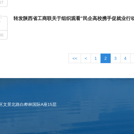
07
转发陕西省工商联关于组织观看“民企高校携手促就业行
7
06
<<
<
1
2
3
4
区文景北路白桦林国际A座15层